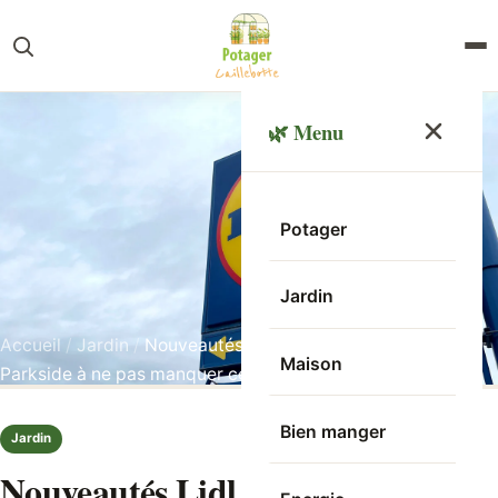
🌿 Menu
Potager
Jardin
Accueil
/
Jardin
/
Nouveautés Lidl : les fleurs et outils
Maison
Parkside à ne pas manquer cette semaine
Bien manger
Jardin
Nouveautés Lidl : les fleurs et