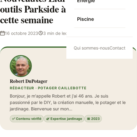
Energie
outils Parkside à ne pas manquer
cette semaine
Piscine
16 octobre 2023
3 min de lecture
Robert DuPotager
Qui sommes-nous
Contact
Robert DuPotager
RÉDACTEUR · POTAGER CAILLEBOTTE
Bonjour, je m'appelle Robert et j'ai 46 ans. Je suis
passionné par le DIY, la création manuelle, le potager et le
jardinage. Bienvenue sur mon…
✅ Contenu vérifié
🌿 Expertise jardinage
📅 2023