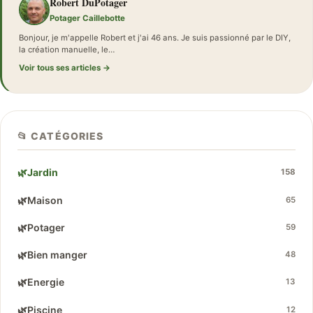
Robert DuPotager
Potager Caillebotte
Bonjour, je m'appelle Robert et j'ai 46 ans. Je suis passionné par le DIY,
la création manuelle, le…
Voir tous ses articles →
📂 CATÉGORIES
🌿
Jardin
158
🌿
Maison
65
🌿
Potager
59
🌿
Bien manger
48
🌿
Energie
13
🌿
Piscine
12