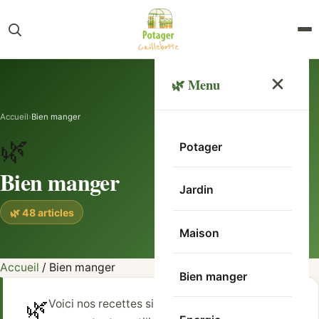
🌿 Menu
Accueil
›
Bien manger
🌿
Potager
Bien manger
Jardin
🌿 48 articles
Maison
Accueil
/
Bien manger
Bien manger
🌿
Voici nos recettes simples et rapides pour bien