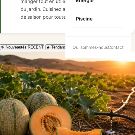
Energie
manger tout en utilisant vos fruits et légumes
du jardin. Cuisinez avec des fruits et légumes
de saison pour toute la famille.
Piscine
Qui sommes-nous
Contact
🌱 Nouveautés
RÉCENT
🔥 Tendances
⭐ À la une