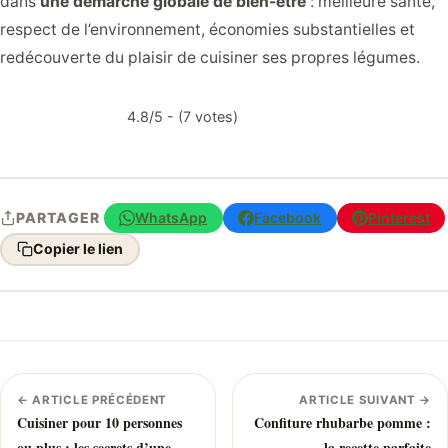
dans
une démarche globale de bien-être
: meilleure santé,
respect de l’environnement, économies substantielles et
redécouverte du plaisir de cuisiner ses propres légumes.
4.8/5 - (7 votes)
WhatsApp
Facebook
Pinterest
PARTAGER
Copier le lien
← ARTICLE PRÉCÉDENT
ARTICLE SUIVANT →
Cuisiner pour 10 personnes
Confiture rhubarbe pomme :
ou plus : les secrets d’une
la recette parfaite