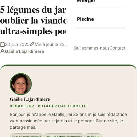
Energie
5 légumes du jardin qui font
oublier la viande + nos recettes
Piscine
ultra-simples pour tester !
23 juin 2025
Mis à jour le
23 juin 2025
9 min de lecture
Qui sommes-nous
Contact
Gaëlle Lajardiniere
Gaëlle Lajardiniere
RÉDACTEUR · POTAGER CAILLEBOTTE
Bonjour, je m'appelle Gaelle, j'ai 32 ans et je suis rédactrice
web passionnée par le jardin et le potager. Sur ce site, je
partage mes…
✅ Contenu vérifié
🌿 Expertise jardinage
📅 2025