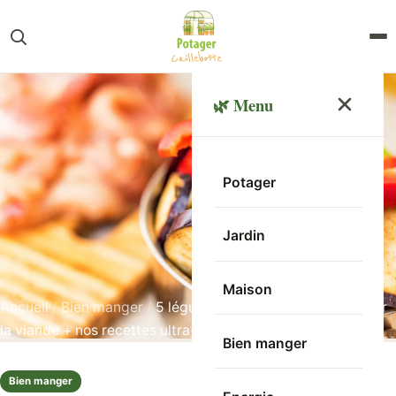
🌿 Menu
Potager
Jardin
Maison
Accueil
/
Bien manger
/
5 légumes du jardin qui font oublier
la viande + nos recettes ultra-simples pour tester !
Bien manger
Bien manger