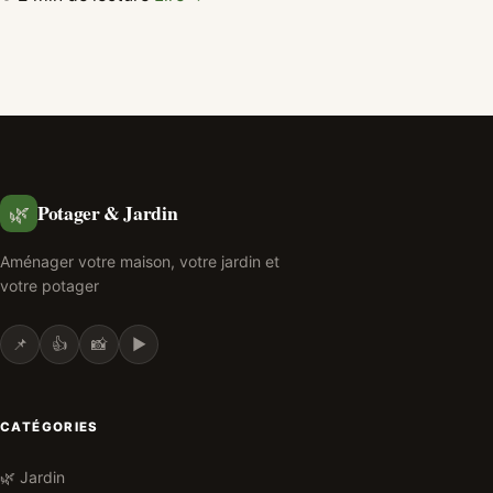
Potager & Jardin
🌿
Aménager votre maison, votre jardin et
votre potager
📌
👍
📸
▶️
CATÉGORIES
🌿 Jardin