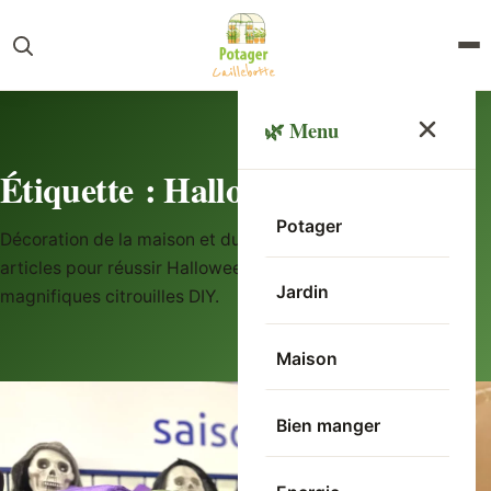
🌿 Menu
Étiquette :
Halloween
Potager
Décoration de la maison et du jardin, retrouvez tous nos
articles pour réussir Halloween et réaliser vous-mêmes de
Jardin
magnifiques citrouilles DIY.
Maison
Bien manger