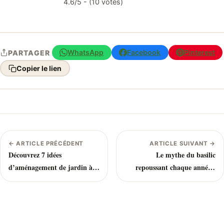
4.6/5 - (10 votes)
WhatsApp
Facebook
Pinterest
PARTAGER
Copier le lien
← ARTICLE PRÉCÉDENT
ARTICLE SUIVANT →
Découvrez 7 idées
Le mythe du basilic
d’aménagement de jardin à
repoussant chaque année :
la scandinave
vérité ou idée reçue ?