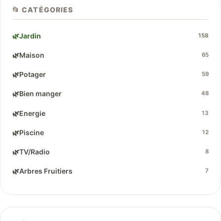
📂 CATÉGORIES
🌿
Jardin
158
🌿
Maison
65
🌿
Potager
59
🌿
Bien manger
48
🌿
Energie
13
🌿
Piscine
12
🌿
TV/Radio
8
🌿
Arbres Fruitiers
7