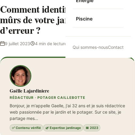
Energie
Comment identifier les melons
mûrs de votre jardin sans faire
Piscine
d’erreur ?
9 juillet 2023
4 min de lecture
Gaëlle Lajardiniere
Qui sommes-nous
Contact
Gaëlle Lajardiniere
RÉDACTEUR · POTAGER CAILLEBOTTE
Bonjour, je m'appelle Gaelle, j'ai 32 ans et je suis rédactrice
web passionnée par le jardin et le potager. Sur ce site, je
partage mes…
✅ Contenu vérifié
🌿 Expertise jardinage
📅 2023