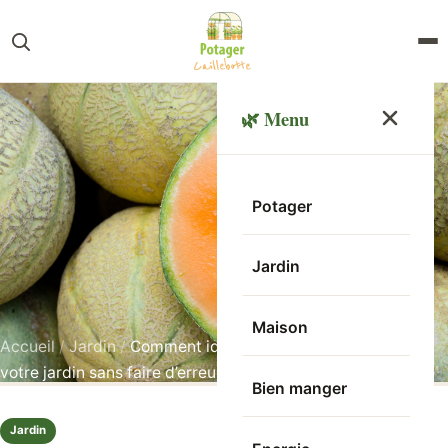
🌿 Menu
Potager
Jardin
Maison
Accueil
/
Jardin
/
Comment identifier les melons mûrs de
votre jardin sans faire d’erreur ?
Bien manger
Jardin