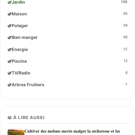
🌿
Jardin
158
🌿
Maison
65
🌿
Potager
59
🌿
Bien manger
48
🌿
Energie
13
🌿
Piscine
12
🌿
TV/Radio
8
🌿
Arbres Fruitiers
7
📖 À LIRE AUSSI
Cultiver des melons sucrés malgré la sécheresse et les