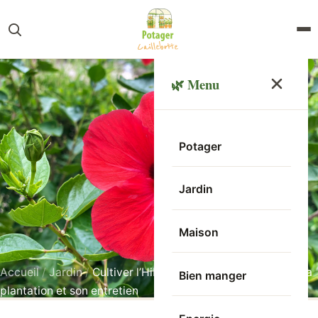
🌿 Menu
Potager
Jardin
Maison
Accueil
/
Jardin
/
Cultiver l’Hibiscus Rustique, découvrez sa
Bien manger
plantation et son entretien