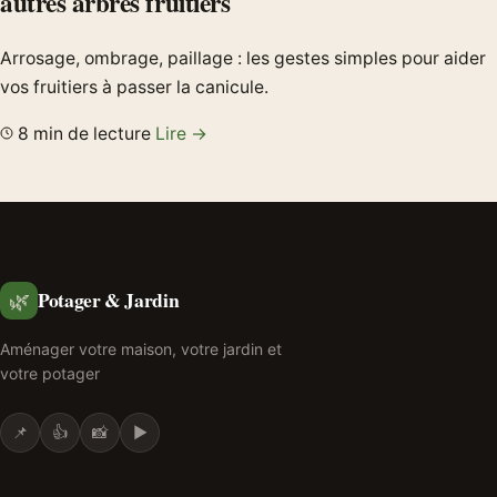
autres arbres fruitiers
Arrosage, ombrage, paillage : les gestes simples pour aider
vos fruitiers à passer la canicule.
8 min de lecture
Lire →
Potager & Jardin
🌿
Aménager votre maison, votre jardin et
votre potager
📌
👍
📸
▶️