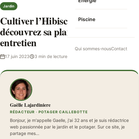
Energie
Jardin
Cultiver l’Hibiscus Rustique,
Piscine
découvrez sa plantation et son
entretien
Qui sommes-nous
Contact
17 juin 2023
3 min de lecture
Gaëlle Lajardiniere
Gaëlle Lajardiniere
RÉDACTEUR · POTAGER CAILLEBOTTE
Bonjour, je m'appelle Gaelle, j'ai 32 ans et je suis rédactrice
web passionnée par le jardin et le potager. Sur ce site, je
partage mes…