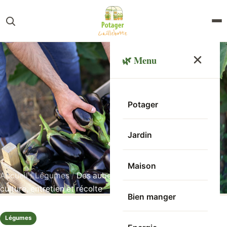
🌿 Menu
Potager
Jardin
Maison
Accueil
/
Légumes
/
Des aubergines dans votre potager :
culture, entretien et récolte
Bien manger
Légumes