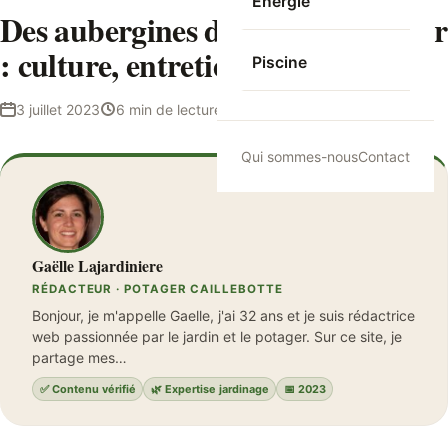
Energie
Des aubergines dans votre potager
: culture, entretien et récolte
Piscine
3 juillet 2023
6 min de lecture
Gaëlle Lajardiniere
Qui sommes-nous
Contact
Gaëlle Lajardiniere
RÉDACTEUR · POTAGER CAILLEBOTTE
Bonjour, je m'appelle Gaelle, j'ai 32 ans et je suis rédactrice
web passionnée par le jardin et le potager. Sur ce site, je
partage mes…
✅ Contenu vérifié
🌿 Expertise jardinage
📅 2023