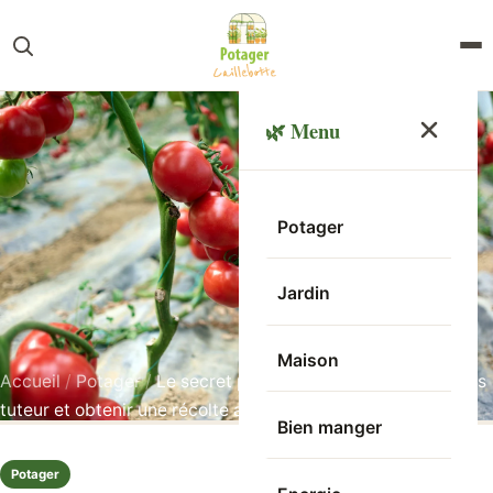
🌿 Menu
Potager
Jardin
Maison
Accueil
/
Potager
/
Le secret pour cultiver vos tomates sans
tuteur et obtenir une récolte abondante
Bien manger
Potager