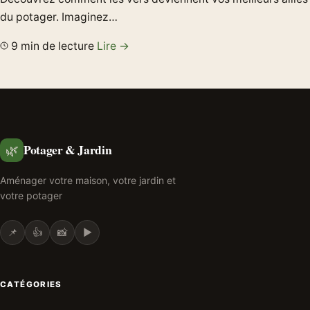
du potager. Imaginez…
9 min de lecture
Lire →
Potager & Jardin
🌿
Aménager votre maison, votre jardin et
votre potager
📌
👍
📸
▶️
CATÉGORIES