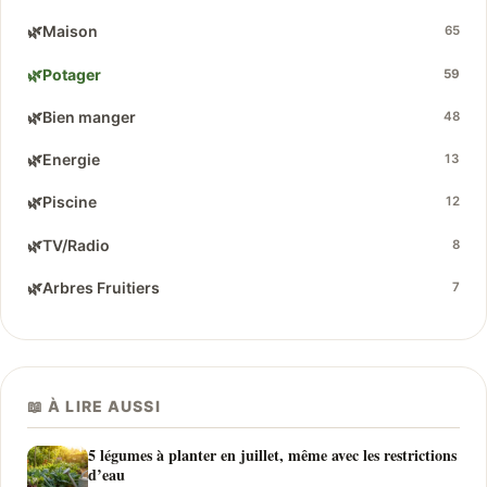
🌿
Maison
65
🌿
Potager
59
🌿
Bien manger
48
🌿
Energie
13
🌿
Piscine
12
🌿
TV/Radio
8
🌿
Arbres Fruitiers
7
📖 À LIRE AUSSI
5 légumes à planter en juillet, même avec les restrictions
d’eau