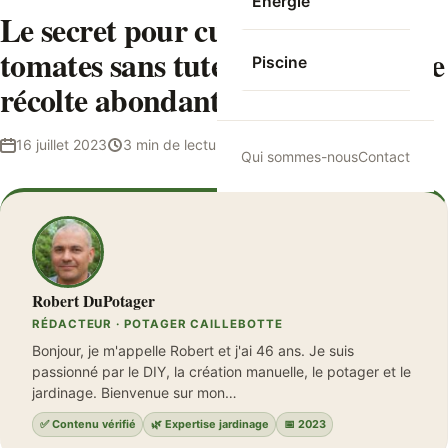
Energie
Le secret pour cultiver vos
tomates sans tuteur et obtenir une
Piscine
récolte abondante
16 juillet 2023
3 min de lecture
Robert DuPotager
Qui sommes-nous
Contact
Robert DuPotager
RÉDACTEUR · POTAGER CAILLEBOTTE
Bonjour, je m'appelle Robert et j'ai 46 ans. Je suis
passionné par le DIY, la création manuelle, le potager et le
jardinage. Bienvenue sur mon…
✅ Contenu vérifié
🌿 Expertise jardinage
📅 2023