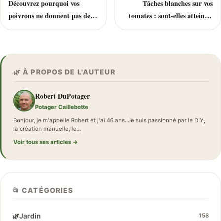
Découvrez pourquoi vos
Tâches blanches sur vos
poivrons ne donnent pas de
tomates : sont-elles atteintes
légumes et comment y
par Oïdium de la tomate ?
remédier
🌿 À PROPOS DE L'AUTEUR
Robert DuPotager
Potager Caillebotte
Bonjour, je m'appelle Robert et j'ai 46 ans. Je suis passionné par le DIY,
la création manuelle, le…
Voir tous ses articles →
📂 CATÉGORIES
🌿
Jardin
158