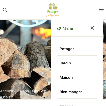
🌿 Menu
Potager
Jardin
Maison
Accueil
/
Maison
/
Quel est le meilleur bois pour votre poêle
Bien manger
à bois ?