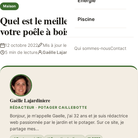
Energie
Maison
Quel est le meilleur bois pour
Piscine
votre poêle à bois ?
12 octobre 2022
Mis à jour le
12 octobre 2022
Qui sommes-nous
Contact
5 min de lecture
Gaëlle Lajardiniere
Gaëlle Lajardiniere
RÉDACTEUR · POTAGER CAILLEBOTTE
Bonjour, je m'appelle Gaelle, j'ai 32 ans et je suis rédactrice
web passionnée par le jardin et le potager. Sur ce site, je
partage mes…