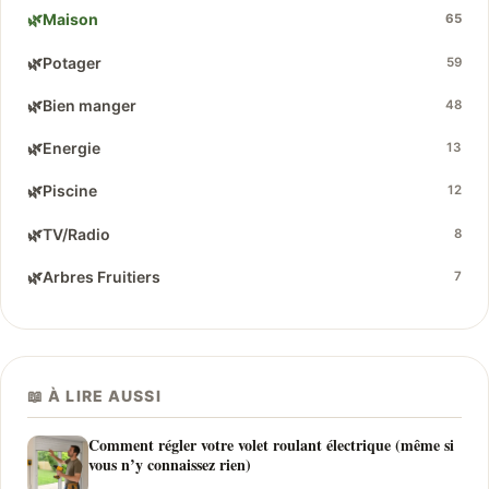
🌿
Maison
65
🌿
Potager
59
🌿
Bien manger
48
🌿
Energie
13
🌿
Piscine
12
🌿
TV/Radio
8
🌿
Arbres Fruitiers
7
📖 À LIRE AUSSI
Comment régler votre volet roulant électrique (même si
vous n’y connaissez rien)