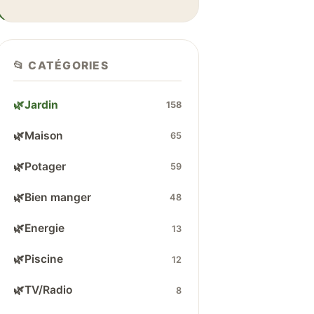
📂 CATÉGORIES
🌿
Jardin
158
🌿
Maison
65
🌿
Potager
59
🌿
Bien manger
48
🌿
Energie
13
🌿
Piscine
12
🌿
TV/Radio
8