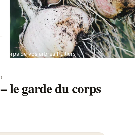
 du corps de vos arbres fruitiers
t
l – le garde du corps