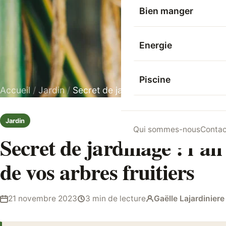
Bien manger
Energie
Piscine
Accueil
/
Jardin
/
Secret de jardinage : l’ail – le garde
Jardin
Qui sommes-nous
Contac
Secret de jardinage : l’ai
de vos arbres fruitiers
21 novembre 2023
3 min de lecture
Gaëlle Lajardiniere