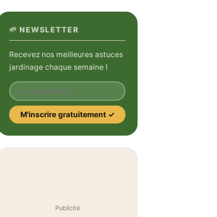
🌱 NEWSLETTER
Recevez nos meilleures astuces
jardinage chaque semaine !
Votre email
M'inscrire gratuitement ✓
Publicité