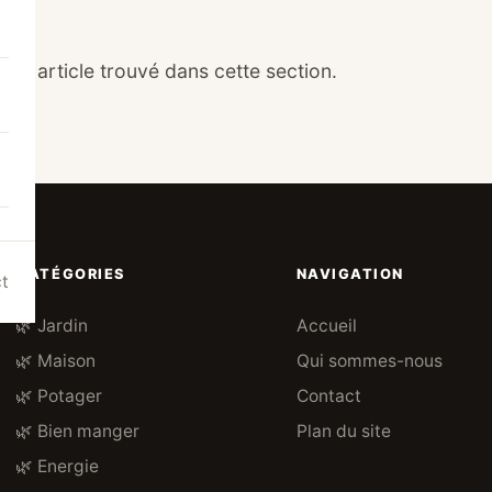
cun article trouvé dans cette section.
CATÉGORIES
NAVIGATION
t
🌿 Jardin
Accueil
🌿 Maison
Qui sommes-nous
🌿 Potager
Contact
🌿 Bien manger
Plan du site
🌿 Energie