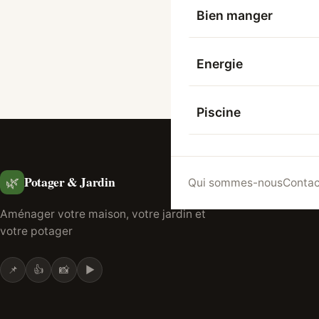
Bien manger
Au
Energie
Piscine
Potager & Jardin
🌿
Qui sommes-nous
Contac
Aménager votre maison, votre jardin et
votre potager
📌
👍
📸
▶️