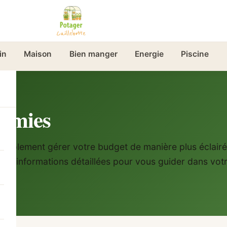
in
Maison
Bien manger
Energie
Piscine
nomies
 simplement gérer votre budget de manière plus éclairée
t des informations détaillées pour vous guider dans vo