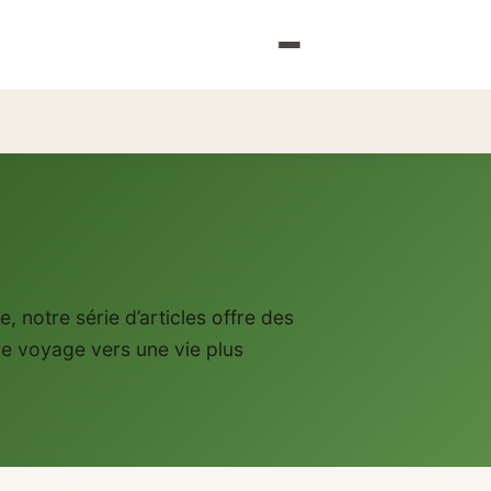
, notre série d’articles offre des
tre voyage vers une vie plus