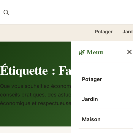
Potager
Jard
🌿 Menu
Étiquette :
Faire des éco
Potager
Que vous souhaitiez économiser l’eau, l’électricité, ou
conseils pratiques, des astuces faciles à appliquer, e
Jardin
économique et respectueuse de l’environnement.
Maison