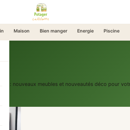
in
Maison
Bien manger
Energie
Piscine
ance
: nouveaux meubles et nouveautés déco pour votre