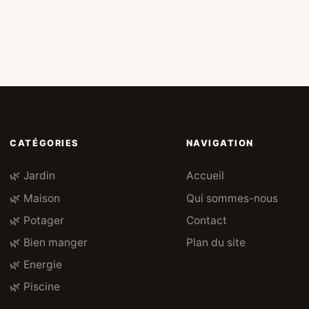
CATÉGORIES
NAVIGATION
🌿 Jardin
Accueil
🌿 Maison
Qui sommes-nous
🌿 Potager
Contact
🌿 Bien manger
Plan du site
🌿 Energie
🌿 Piscine