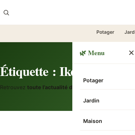
Potager
Jard
🌿 Menu
Étiquette :
Ikea
Potager
Retrouvez
toute l’actualité des magasins Ikea en Fr
Jardin
Maison