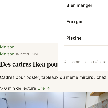
Bien manger
Energie
Piscine
Maison
Maison
·
16 janvier 2023
Des cadres Ikea pour votre déco : com
Qui sommes-nous
Contac
Cadres pour poster, tableaux ou même miroirs : chez
6 min de lecture
Lire →