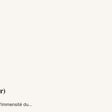
r)
 l’immensité du…