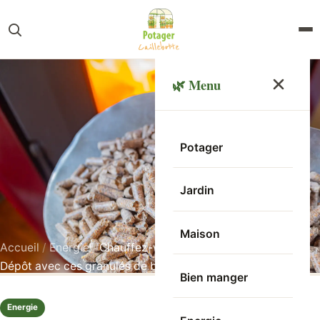
🌿 Menu
Potager
Jardin
Maison
Accueil
/
Energie
/
Chauffez-vous moins cher chez Brico
Dépôt avec ces granulés de bois à 3,79€
Bien manger
Energie