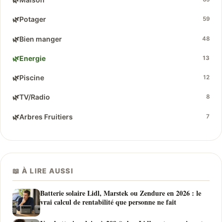
🌿
Potager
59
🌿
Bien manger
48
🌿
Energie
13
🌿
Piscine
12
🌿
TV/Radio
8
🌿
Arbres Fruitiers
7
📖 À LIRE AUSSI
Batterie solaire Lidl, Marstek ou Zendure en 2026 : le
vrai calcul de rentabilité que personne ne fait