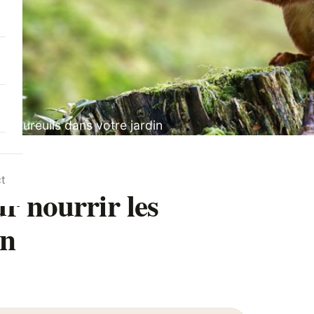
s écureuils dans votre jardin
t
ur nourrir les
in