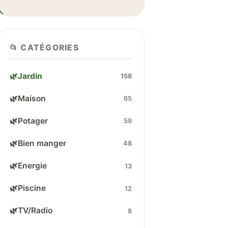
📂 CATÉGORIES
🌿
Jardin
158
🌿
Maison
65
🌿
Potager
59
🌿
Bien manger
48
🌿
Energie
13
🌿
Piscine
12
🌿
TV/Radio
8