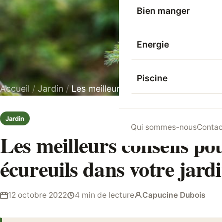
Bien manger
Energie
Piscine
Accueil
/
Jardin
/
Les meilleurs conseils pour nourrir le
Jardin
Qui sommes-nous
Contac
Les meilleurs conseils po
écureuils dans votre jard
12 octobre 2022
4 min de lecture
Capucine Dubois