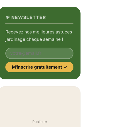
🌱 NEWSLETTER
Recevez nos meilleures astuces
jardinage chaque semaine !
Votre email
M'inscrire gratuitement ✓
Publicité