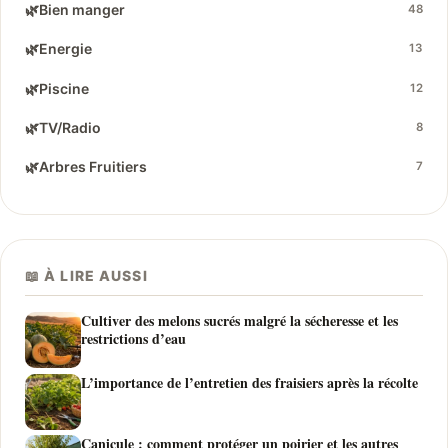
🌿
Bien manger
48
🌿
Energie
13
🌿
Piscine
12
🌿
TV/Radio
8
🌿
Arbres Fruitiers
7
📖 À LIRE AUSSI
Cultiver des melons sucrés malgré la sécheresse et les
restrictions d’eau
L’importance de l’entretien des fraisiers après la récolte
Canicule : comment protéger un poirier et les autres