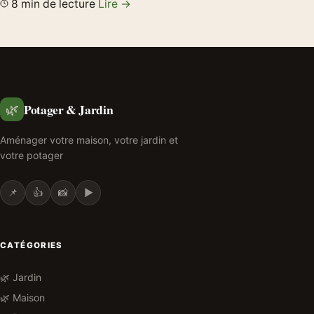
8 min de lecture
Lire →
Potager & Jardin
🌿
Aménager votre maison, votre jardin et
votre potager
📌
👍
📸
▶️
CATÉGORIES
🌿 Jardin
🌿 Maison