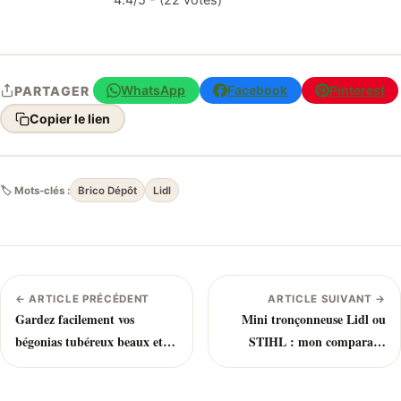
WhatsApp
Facebook
Pinterest
PARTAGER
Copier le lien
🏷 Mots-clés :
Brico Dépôt
Lidl
← ARTICLE PRÉCÉDENT
ARTICLE SUIVANT →
Gardez facilement vos
Mini tronçonneuse Lidl ou
bégonias tubéreux beaux et
STIHL : mon comparatif
sains cet l’hiver
après 2 ans d’utilisation
intensive