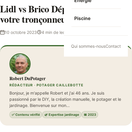
Energie
Lidl vs Brico Dépôt : ou acheter
votre tronçonneuse thermique ?
Piscine
10 octobre 2023
4 min de lecture
Robert DuPotager
Qui sommes-nous
Contact
Robert DuPotager
RÉDACTEUR · POTAGER CAILLEBOTTE
Bonjour, je m'appelle Robert et j'ai 46 ans. Je suis
passionné par le DIY, la création manuelle, le potager et le
jardinage. Bienvenue sur mon…
✅ Contenu vérifié
🌿 Expertise jardinage
📅 2023