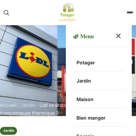
🌿 Menu
Potager
Jardin
Maison
Accueil
/
Jardin
/
Lidl vs Brico Dépôt : ou acheter votre
tronçonneuse thermique ?
Bien manger
Jardin