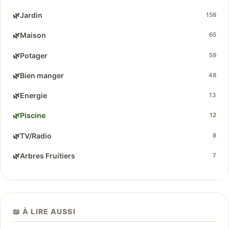
🌿
Jardin
158
🌿
Maison
65
🌿
Potager
59
🌿
Bien manger
48
🌿
Energie
13
🌿
Piscine
12
🌿
TV/Radio
8
🌿
Arbres Fruitiers
7
📖 À LIRE AUSSI