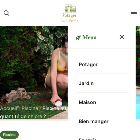
🌿 Menu
Potager
Jardin
Maison
Accueil
/
Piscine
/
Piscine au chlore : comment calculer la
quantité de chlore ?
Bien manger
Piscine