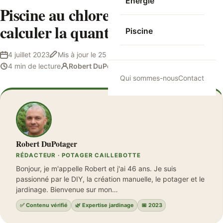
Energie
Piscine au chlore : comment
calculer la quantité de chlore ?
Piscine
4 juillet 2023
Mis à jour le
25 septembre 2023
4 min de lecture
Robert DuPotager
Qui sommes-nous
Contact
Robert DuPotager
RÉDACTEUR · POTAGER CAILLEBOTTE
Bonjour, je m'appelle Robert et j'ai 46 ans. Je suis
passionné par le DIY, la création manuelle, le potager et le
jardinage. Bienvenue sur mon…
✅ Contenu vérifié
🌿 Expertise jardinage
📅 2023