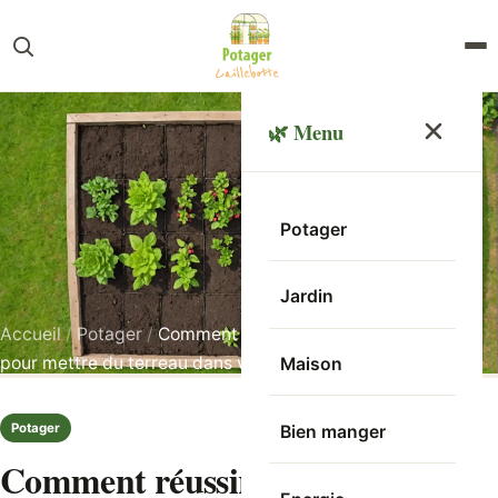
🌿 Menu
Potager
Jardin
Accueil
/
Potager
/
Comment réussir le mélange de terre
pour mettre du terreau dans vos carrés potager ?
Maison
Potager
Bien manger
Comment réussir le mélange de