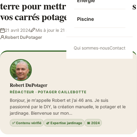
Energie
terre pour mettre du terreau dans
vos carrés potager ?
Piscine
21 avril 2024
Mis à jour le
21 avril 2024
9 min de lecture
Robert DuPotager
Qui sommes-nous
Contact
Robert DuPotager
RÉDACTEUR · POTAGER CAILLEBOTTE
Bonjour, je m'appelle Robert et j'ai 46 ans. Je suis
passionné par le DIY, la création manuelle, le potager et le
jardinage. Bienvenue sur mon…
✅ Contenu vérifié
🌿 Expertise jardinage
📅 2024