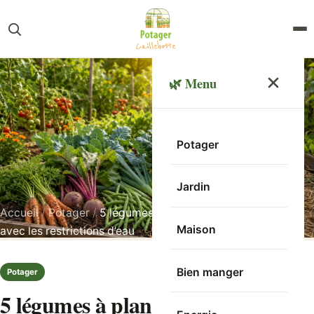
🌿 Menu
Potager
Jardin
Accueil
/
Potager
/
5 légumes à planter en juillet, même
Maison
avec les restrictions d’eau
Bien manger
Potager
5 légumes à planter en juillet,