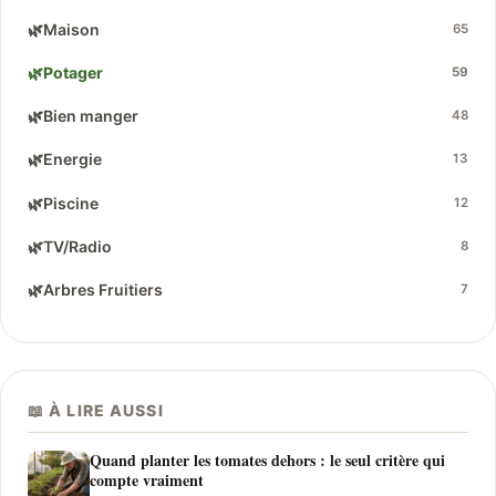
🌿
Maison
65
🌿
Potager
59
🌿
Bien manger
48
🌿
Energie
13
🌿
Piscine
12
🌿
TV/Radio
8
🌿
Arbres Fruitiers
7
📖 À LIRE AUSSI
Quand planter les tomates dehors : le seul critère qui
compte vraiment