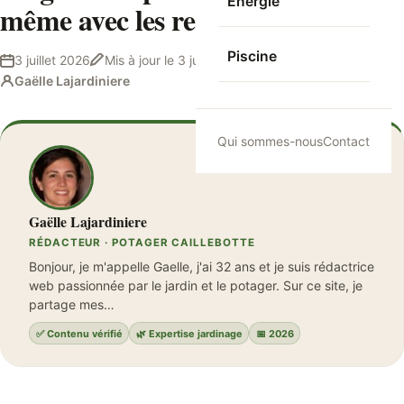
Energie
même avec les restrictions d’eau
Piscine
3 juillet 2026
Mis à jour le
3 juillet 2026
8 min de lecture
Gaëlle Lajardiniere
Qui sommes-nous
Contact
Gaëlle Lajardiniere
RÉDACTEUR · POTAGER CAILLEBOTTE
Bonjour, je m'appelle Gaelle, j'ai 32 ans et je suis rédactrice
web passionnée par le jardin et le potager. Sur ce site, je
partage mes…
✅ Contenu vérifié
🌿 Expertise jardinage
📅 2026