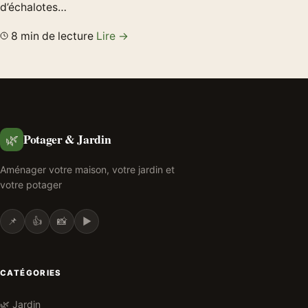
d’échalotes…
8 min de lecture
Lire →
Potager & Jardin
🌿
Aménager votre maison, votre jardin et
votre potager
📌
👍
📸
▶️
CATÉGORIES
🌿 Jardin