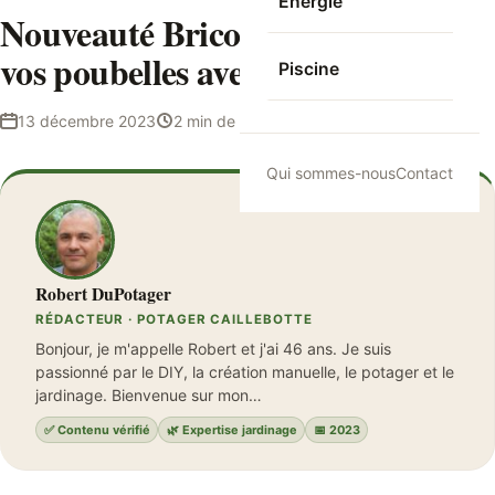
Energie
Nouveauté Brico Dépôt : cachez
vos poubelles avec style !
Piscine
13 décembre 2023
2 min de lecture
Robert DuPotager
Qui sommes-nous
Contact
Robert DuPotager
RÉDACTEUR · POTAGER CAILLEBOTTE
Bonjour, je m'appelle Robert et j'ai 46 ans. Je suis
passionné par le DIY, la création manuelle, le potager et le
jardinage. Bienvenue sur mon…
✅ Contenu vérifié
🌿 Expertise jardinage
📅 2023