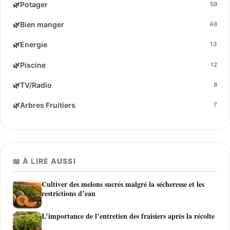
🌿
Potager
59
🌿
Bien manger
48
🌿
Energie
13
🌿
Piscine
12
🌿
TV/Radio
8
🌿
Arbres Fruitiers
7
📖 À LIRE AUSSI
Cultiver des melons sucrés malgré la sécheresse et les
restrictions d’eau
L’importance de l’entretien des fraisiers après la récolte