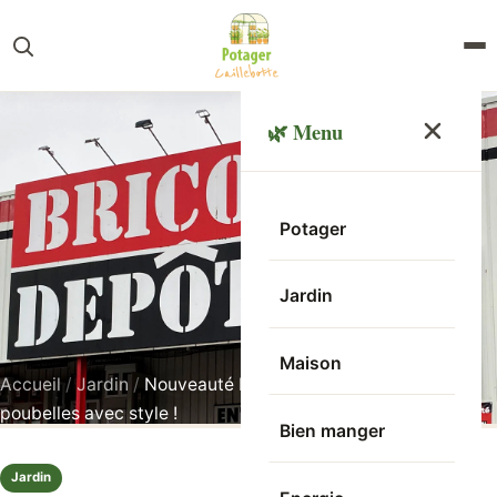
🌿 Menu
Potager
Jardin
Maison
Accueil
/
Jardin
/
Nouveauté Brico Dépôt : cachez vos
poubelles avec style !
Bien manger
Jardin