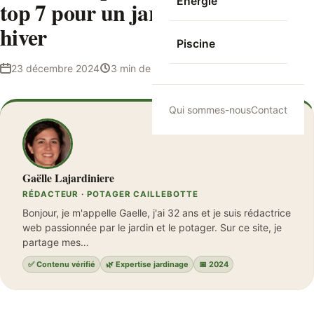
Energie
top 7 pour un jardin coloré en
hiver
Piscine
23 décembre 2024
3 min de lecture
Gaëlle Lajardiniere
Qui sommes-nous
Contact
Gaëlle Lajardiniere
RÉDACTEUR · POTAGER CAILLEBOTTE
Bonjour, je m'appelle Gaelle, j'ai 32 ans et je suis rédactrice
web passionnée par le jardin et le potager. Sur ce site, je
partage mes…
✅ Contenu vérifié
🌿 Expertise jardinage
📅 2024