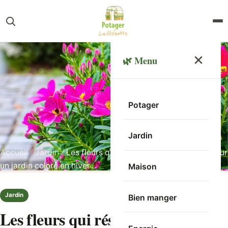
🌿 Menu
Potager
Jardin
Accueil
/
Jardin
/
Les fleurs qui résistent au froid : top 7 pour
un jardin coloré en hiver
Maison
Jardin
Bien manger
Les fleurs qui résistent au froid :