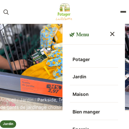
🌿 Menu
Potager
Jardin
Maison
Accueil
/
Jardin
/
Parkside, Truffaut, Ansell : quelle marque
de gants de jardinage choisir ?
Bien manger
Jardin