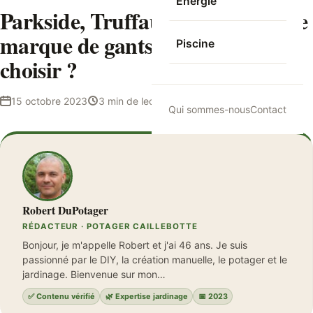
Energie
Parkside, Truffaut, Ansell : quelle
marque de gants de jardinage
Piscine
choisir ?
15 octobre 2023
3 min de lecture
Robert DuPotager
Qui sommes-nous
Contact
Robert DuPotager
RÉDACTEUR · POTAGER CAILLEBOTTE
Bonjour, je m'appelle Robert et j'ai 46 ans. Je suis
passionné par le DIY, la création manuelle, le potager et le
jardinage. Bienvenue sur mon…
✅ Contenu vérifié
🌿 Expertise jardinage
📅 2023