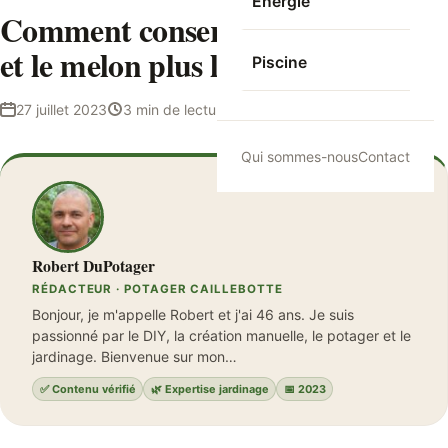
Energie
Comment conserver la pastèque
et le melon plus longtemps ?
Piscine
27 juillet 2023
3 min de lecture
Robert DuPotager
Qui sommes-nous
Contact
Robert DuPotager
RÉDACTEUR · POTAGER CAILLEBOTTE
Bonjour, je m'appelle Robert et j'ai 46 ans. Je suis
passionné par le DIY, la création manuelle, le potager et le
jardinage. Bienvenue sur mon…
✅ Contenu vérifié
🌿 Expertise jardinage
📅 2023