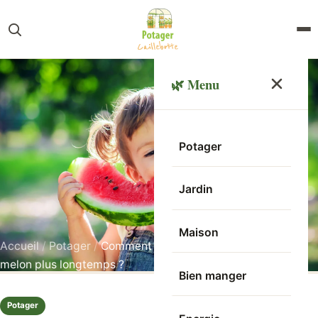
🌿 Menu
Potager
Jardin
Maison
Accueil
/
Potager
/
Comment conserver la pastèque et le
melon plus longtemps ?
Bien manger
Potager