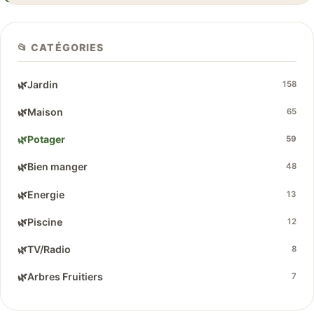
📂 CATÉGORIES
🌿
Jardin
158
🌿
Maison
65
🌿
Potager
59
🌿
Bien manger
48
🌿
Energie
13
🌿
Piscine
12
🌿
TV/Radio
8
🌿
Arbres Fruitiers
7