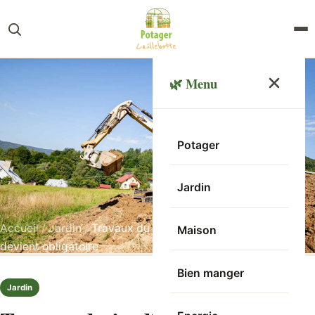
🌿 Menu
Potager
Jardin
Accueil
/
Jardin
/
Travaux du jardin : quand la mini pelle
Maison
devient obligatoire
Bien manger
Jardin