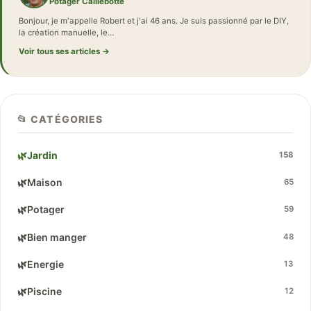
Potager Caillebotte
Bonjour, je m'appelle Robert et j'ai 46 ans. Je suis passionné par le DIY,
la création manuelle, le…
Voir tous ses articles →
📂 CATÉGORIES
🌿
Jardin
158
🌿
Maison
65
🌿
Potager
59
🌿
Bien manger
48
🌿
Energie
13
🌿
Piscine
12