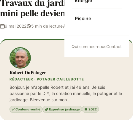
Travaux du jardin : quand la
Energie
mini pelle devient obligatoire
Piscine
9 mai 2022
5 min de lecture
Robert DuPotager
Qui sommes-nous
Contact
Robert DuPotager
RÉDACTEUR · POTAGER CAILLEBOTTE
Bonjour, je m'appelle Robert et j'ai 46 ans. Je suis
passionné par le DIY, la création manuelle, le potager et le
jardinage. Bienvenue sur mon…
✅ Contenu vérifié
🌿 Expertise jardinage
📅 2022