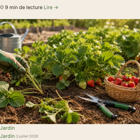
9 min de lecture
Lire →
Jardin
Jardin
·
3 juillet 2026